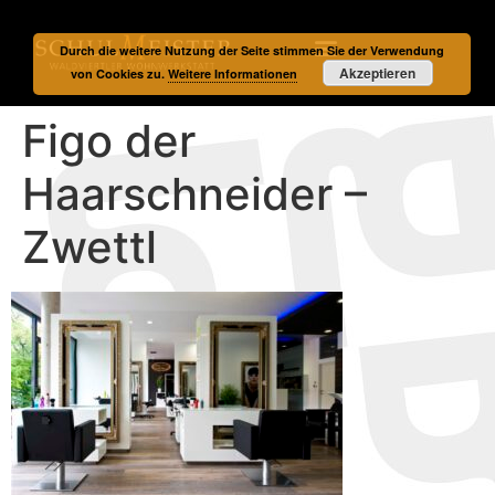
Durch die weitere Nutzung der Seite stimmen Sie der Verwendung
Akzeptieren
von Cookies zu.
Weitere Informationen
Figo der
Haarschneider –
Zwettl