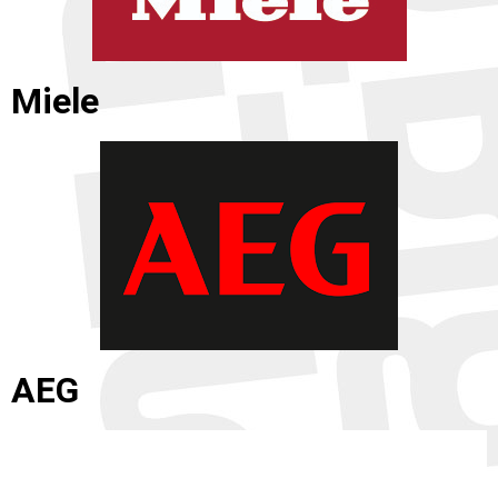
Miele
AEG